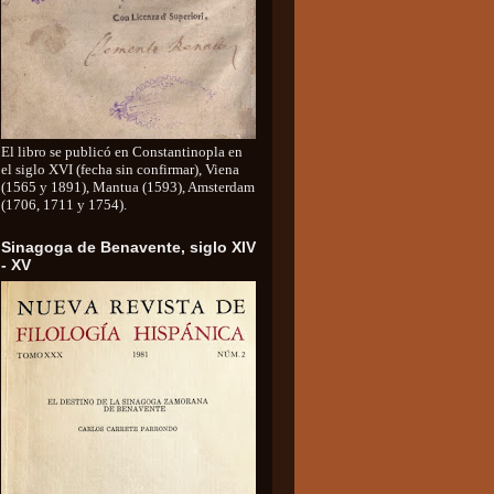
El libro se publicó en Constantinopla en
el siglo XVI (fecha sin confirmar), Viena
(1565 y 1891), Mantua (1593), Amsterdam
(1706, 1711 y 1754).
Sinagoga de Benavente, siglo XIV
- XV