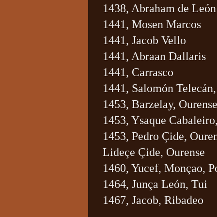
1438, Abraham de León
1441, Mosen Marcos
1441, Jacob Vello
1441, Abraan Dallaris
1441, Carrasco
1441, Salomón Telecán,
1453, Barzelay, Ourens
1453, Ysaque Cabaleiro
1453, Pedro Çide, Oure
Lideçe Çide, Ourense
1460, Yucef, Monçao, P
1464, Junça León, Tui
1467, Jacob, Ribadeo