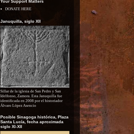
Your Support Matters
DONATE HERE
Januquilla, siglo XII
Sillar de la iglesia de San Pedro y San
Idelfonso, Zamora. Esta Januquilla fue
identificada en 2008 por el historiador
Álvaro López Asencio
Posible Sinagoga histórica, Plaza
Santa Lucía, fecha aproximada
siglo XI-XII