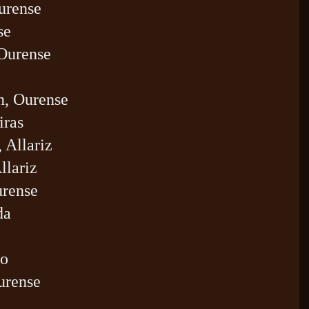
urense
se
Ourense
n, Ourense
iras
 Allariz
llariz
urense
da
do
urense