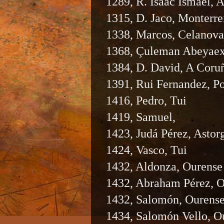
1289, R. Isaac Ismael, A
1315, D. Jaco, Monterre
1338, Marcos, Celanova
1368, Çuleman Abeyaex
1384, D. David, A Coru
1391, Rui Fernandez, P
1416, Pedro, Tui
1419, Samuel,
1423, Judá Pérez, Astorg
1424, Vasco, Tui
1432, Aldonza, Ourense
1432, Abraham Pérez, O
1432, Salomón, Ourens
1434, Salomón Vello, O