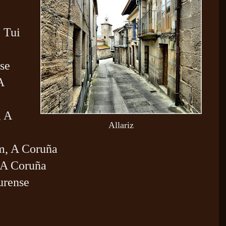
,
Tui
se
A
, A
Allariz
m, A Coruña
 A Coruña
urense