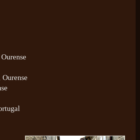
 Ourense
e
, Ourense
nse
ortugal