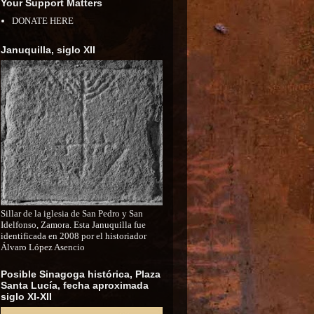
Your Support Matters
DONATE HERE
Januquilla, siglo XII
Sillar de la iglesia de San Pedro y San
Idelfonso, Zamora. Esta Januquilla fue
identificada en 2008 por el historiador
Álvaro López Asencio
Posible Sinagoga histórica, Plaza
Santa Lucía, fecha aproximada
siglo XI-XII