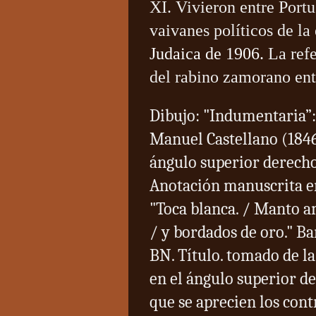
XI. Vivieron entre Port
vaivanes políticos de l
Judaica de 1906.
La refe
del rabino zamorano entr
Dibujo: "Indumentaria”:
Manuel Castellano (184
ángulo superior derecho 
Anotación manuscrita en
"Toca blanca. / Manto am
/ y bordados de oro." Ba
BN. Título. tomado de l
en el ángulo superior d
que se aprecien los cont