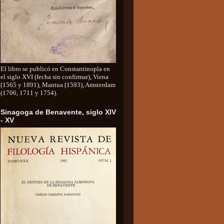
El libro se publicó en Constantinopla en
el siglo XVI (fecha sin confirmar), Viena
(1565 y 1891), Mantua (1593), Amsterdam
(1706, 1711 y 1754).
Sinagoga de Benavente, siglo XIV
- XV