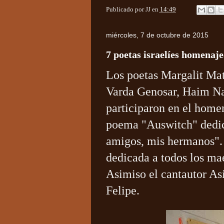
Publicado por
JJ
en
14:49
miércoles, 7 de octubre de 2015
7 poetas israelíes homenaje
Los poetas Margalit Ma
Varda Genosar, Haim Na
participaron en el home
poema "Auswitch" dedic
amigos, mis hermanos". 
dedicada a todos los mae
Asimiso el cantautor As
Felipe.