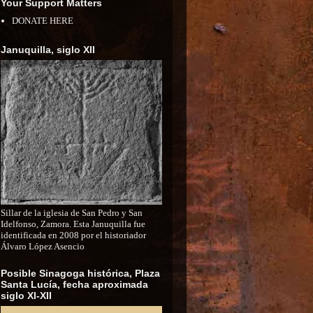
Your Support Matters
DONATE HERE
Januquilla, siglo XII
Sillar de la iglesia de San Pedro y San
Idelfonso, Zamora. Esta Januquilla fue
identificada en 2008 por el historiador
Álvaro López Asencio
Posible Sinagoga histórica, Plaza
Santa Lucía, fecha aproximada
siglo XI-XII