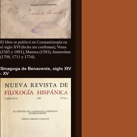
El libro se publicó en Constantinopla en
el siglo XVI (fecha sin confirmar), Viena
(1565 y 1891), Mantua (1593), Amsterdam
(1706, 1711 y 1754).
Sinagoga de Benavente, siglo XIV
- XV