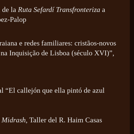
n de la
Ruta Sefardí Transfronteriza
a
pez-Palop
aiana e redes familiares: cristãos-novos
 na Inquisição de Lisboa (século XVI)”,
 “El callejón que ella pintó de azul
t Midrash
,
Taller del R. Haim Casas